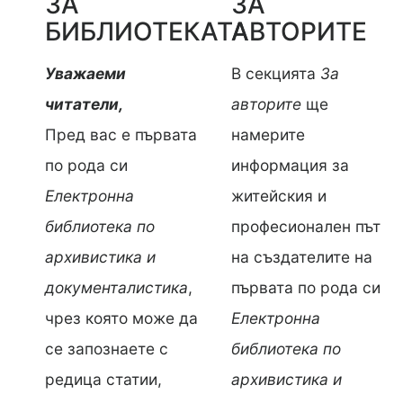
ЗА
ЗА
БИБЛИОТЕКАТА
АВТОРИТЕ
Уважаеми
В секцията
За
читатели,
авторите
ще
Пред вас е първата
намерите
по рода си
информация за
Електронна
житейския и
библиотека по
професионален път
архивистика и
на създателите на
документалистика
,
първата по рода си
чрез която може да
Електронна
се запознаете с
библиотека по
редица статии,
архивистика и