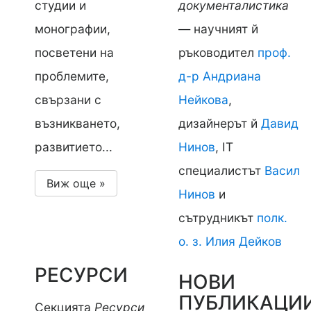
студии и
документалистика
монографии,
— научният й
посветени на
ръководител
проф.
проблемите,
д-р Андриана
свързани с
Нейкова
,
възникването,
дизайнерът й
Давид
развитието...
Нинов
, IT
специалистът
Васил
Виж още »
Нинов
и
сътрудникът
полк.
о. з. Илия Дейков
РЕСУРСИ
НОВИ
ПУБЛИКАЦИ
Секцията
Ресурси