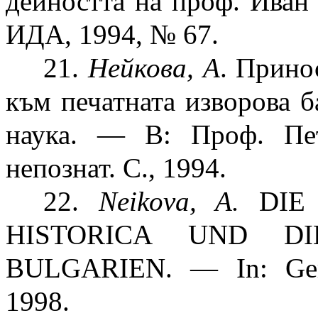
дейността на проф. Ива
ИДА, 1994, № 67.
21.
Нейкова, А
. Прино
към печатната изворова б
наука. — В: Проф. Пе
непознат. С., 1994.
22.
Neikova, A.
DIE 
HISTORICA UND DIE
BULGARIEN. — In: Germa
1998.