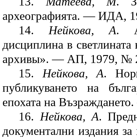
13.
Матеева, М
. З
археографията. — ИДА, 1
14.
Нейкова, А
. А
дисциплина в светлината 
архивы». — АП, 1979, № 
15.
Нейкова, А
. Нор
публикуването на бълг
епохата на Възраждането
16.
Нейкова, А
. Пред
документални издания за