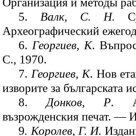
Организация и методы раб
5.
Валк, С. Н.
Су
Археографический ежегодни
6.
Георгиев, К
. Въпрос
С., 1970.
7.
Георгиев, К
. Нов ет
изворите за българската и
8.
Донков, Р
. А
възрожденския печат. — 
9
. Королев, Г. И.
Издани