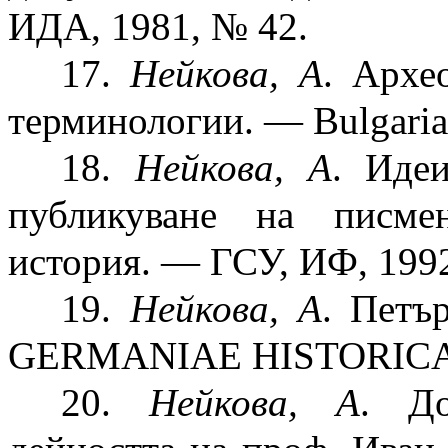
ИДА, 1981, № 42.
17.
Нейкова, А
. Архе
терминологии. — Bulgarian
18.
Нейкова, А
. Иде
публикуване на писме
история. — ГСУ, ИФ, 199
19.
Нейкова, А
. Пет
GERMANIAE HISTORICA.
20.
Нейкова, А
. До