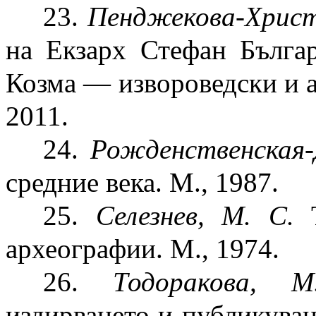
23.
Пенджекова-Христ
на Екзарх Стефан Бълга
Козма — извороведски и а
2011.
24.
Рожденственская
средние века. М., 1987.
25.
Селезнев, М. С.
Т
археографии. М., 1974.
26.
Тодоракова, М
издирването и публикуван