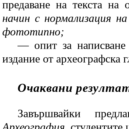
предаване на текста на
начин с нормализация на
фототипно;
— опит за написване
издание от археографска г
Очаквани резулта
Завършвайки предл
Археография,
студентите 