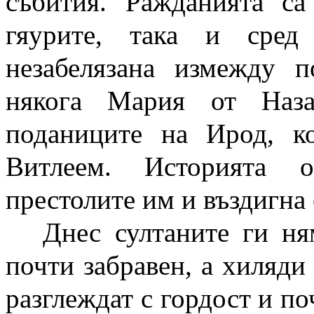
събития. Ражданията са
гяурите, така и сред
незабелязана измежду 
някога Мария от Наза
поданиците на Ирод, к
Витлеем. Историята о
престолите им и въздигна 
Днес султаните ги ня
почти забравен, а хиляди
разглеждат с гордост и п