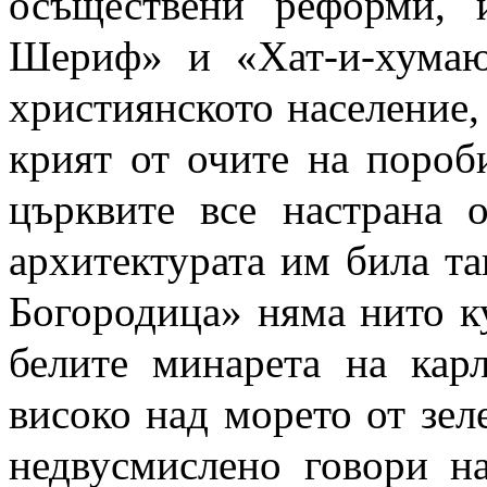
осъществени реформи, 
Шериф» и «Хат-и-хумаю
християнското население, 
крият от очите на пороб
църквите все настрана 
архитектурата им била так
Богородица» няма нито ку
белите минарета на кар
високо над морето от зел
недвусмислено говори н