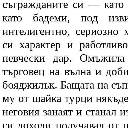
съгражданите си — като 
като бадеми, под изв
интелигентно, сериозно 
си характер и работливо
певчески дар. Омъжила
търговец на вълна и доби
бояджилък. Бащата на съп
му от шайка турци някъде
неговия занаят и станал и
си доходи получавал от п