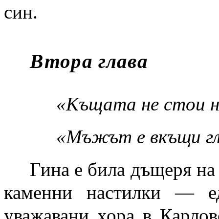
син.
Втора глава
«Къщата не стои н
«Мъжът е вкъщи гл
Гина е била дъщеря на
каменни настилки — е
уважавани хора в Карлов