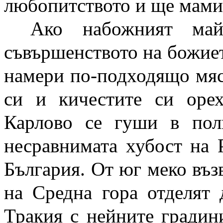
любопитството и ще мами
Ако набожният май
съвършенството на божиет
намери по-подходящо мяст
си и кичестите си орех
Карлово се гуши в пол
несравнимата хубост на 
България. От юг меко въз
на Средна гора отделят 
Тракия с нейните градини