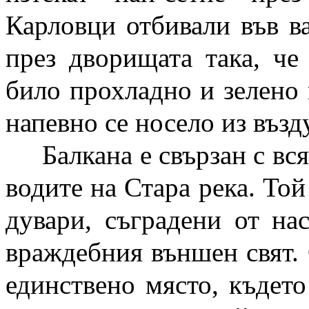
Карловци отбивали във ва
през дворищата така, че
било прохладно и зелено 
напевно се носело из възд
Балкана е свързан с вс
водите на Стара река. Той
дувари, съградени от нас
враждебния външен свят. 
единствено място, където