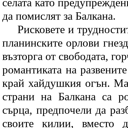
селата като предупрежден
да помислят за Балкана.
Рисковете и трудностит
планинските орлови гнезд
възторга от свободата, го
романтиката на развените
край хайдушкия огън. Мал
страни на Балкана са р
сърца, предпочели да раз
своите килии, вместо 