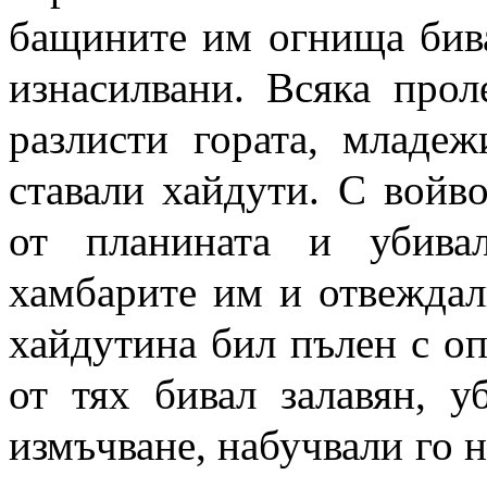
бащините им огнища бива
изнасилвани. Всяка прол
разлисти гората, младе
ставали хайдути. С войв
от планината и убива
хамбарите им и отвеждал
хайдутина бил пълен с о
от тях бивал залавян, у
измъчване, набучвали го на