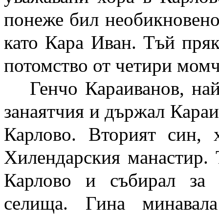
понеже бил необикновено 
като Кара Иван. Тъй пря
потомство от четири момч
Генчо Караиванов, най
занаятчия и държал Караи
Карлово. Вторият син,
Хилендарския манастир. 
Карлово и събирал за 
селища. Гина минавал