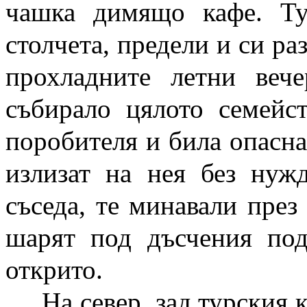
чашка димящо кафе. Ту
столчета, предели и си ра
прохладните летни веч
събирало цялото семейс
поробителя и била опасна
излизат на нея без нуж
съседа, те минавали пре
шарят под дъсчения под
открито.
На север, зад турския 