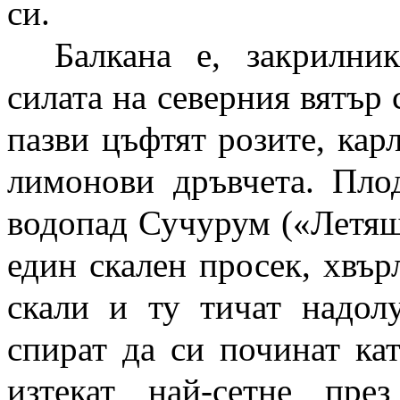
си.
Балкана е, закрилни
силата на северния вятър 
пазви цъфтят розите, кар
лимонови дръвчета. Пло
водопад Сучурум («Летяща
един скален просек, хвър
скали и ту тичат надол
спират да си починат кат
изтекат най-сетне пре