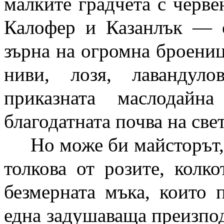
малките градчета с черв
Калофер и Казанлък — с
зърна на огромна броениц
ниви, лозя, лавандул
приказната маслодайн
благодатната почва на свет
Но може би майсторът, 
толкова от розите, колк
безмерната мъка, които 
една задушаваща преизпод