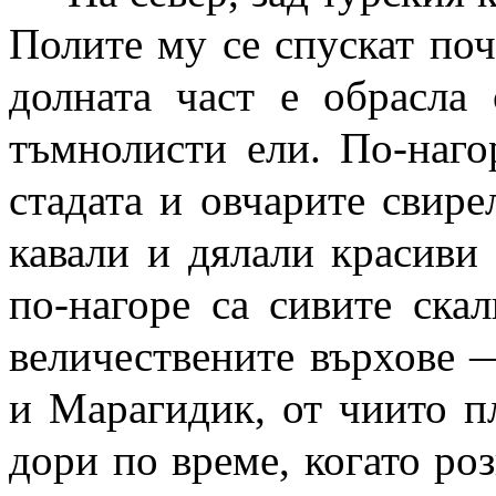
Полите му се спускат поч
долната част е обрасла
тъмнолисти ели. По-наго
стадата и овчарите свир
кавали и дялали красиви
по-нагоре са сивите скал
величествените върхове
и Марагидик, от чиито п
дори по време, когато роз