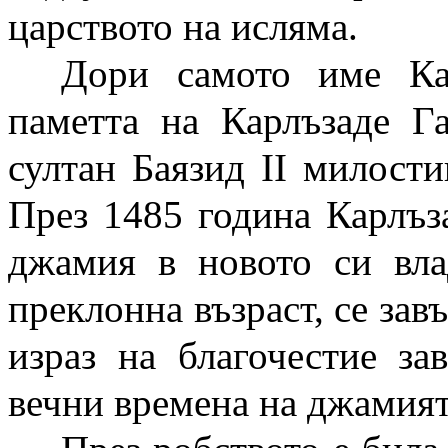
царството на исляма.
Дори самото име Кар
паметта на Карлъзаде Г
султан Баязид II милост
През 1485 година Карлъ
джамия в новото си вла
преклонна възраст, се зав
израз на благочестие за
вечни времена на джамият