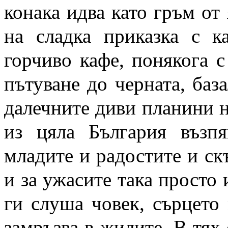
конака идва като гръм от
на сладка приказка с к
горчиво кафе, понякога 
пътуване до черната, баз
далечните диви планини 
из цяла България възп
младите и радостите и ск
и за ужасите така просто 
ги слуша човек, сърцето 
замръзва в жилите. В тях 