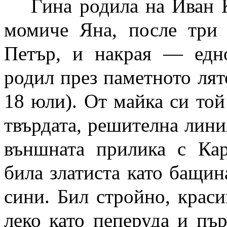
Гина родила на Иван 
момиче Яна, после три
Петър, и накрая — едн
родил през паметното лято
18 юли). От майка си той
твърдата, решителна лини
външната прилика с Кар
била златиста като бащин
сини. Бил стройно, крас
леко като пеперуда и пър