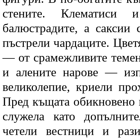
стените. Клематиси
балюстрадите, а саксии
пъстрели чардаците. Цвет
— от срамежливите темен
и алените нарове — изп
великолепие, криели про
Пред къщата обикновено щ
служела като допълнит
четели вестници и раз