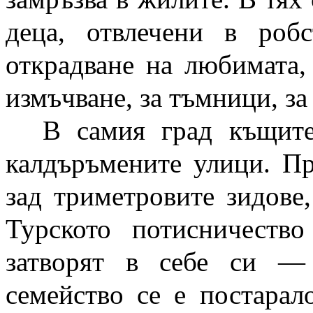
деца, отвлечени в роб
открадване на любимата, 
измъчване, за тъмници, за
В самия град къщите
калдъръмените улици. Пр
зад триметровите зидове
Турското потисничеств
затворят в себе си — 
семейство се е постарал