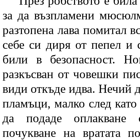
През робството е била
за да възпламени мюсюлм
разтопена лава помитал вс
себе си диря от пепел и
били в безопасност. Н
разкъсван от човешки пис
види откъде идва. Нечий 
пламъци, малко след като
да подаде оплакване 
почукване на вратата п