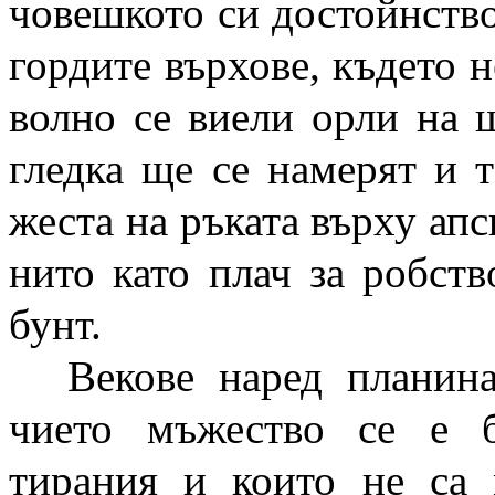
човешкото си достойнство
гордите върхове, където 
волно се виели орли на 
гледка ще се намерят и т
жеста на ръката върху апс
нито като плач за робств
бунт.
Векове наред планин
чието мъжество се е б
тирания и които не са 