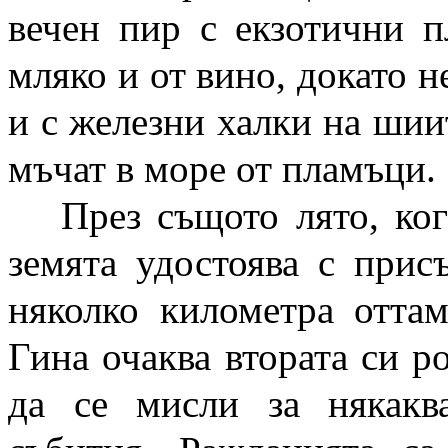
вечен пир с екзотични п
мляко и от вино, докато н
и с железни халки на шии
мъчат в море от пламъци.
През същото лято, ко
земята удостоява с прис
няколко километра отта
Гина очаква втората си р
да се мисли за някакв