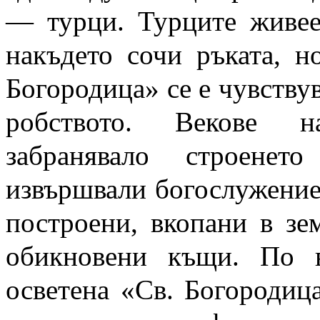
— турци. Турците живеел
накъдето сочи ръката, н
Богородица» се е чувству
робството. Векове н
забранявало строене
извършвали богослужениет
построени, вкопани в зе
обикновени къщи. По в
осветена «Св. Богородиц