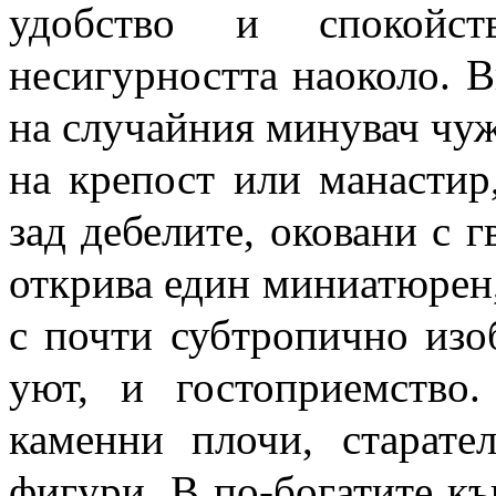
удобство и спокойст
несигурността наоколо. В
на случайния минувач чуж
на крепост или манастир
зад дебелите, оковани с г
открива един миниатюрен,
с почти субтропично изоб
уют, и гостоприемство
каменни плочи, старате
фигури. В по-богатите к