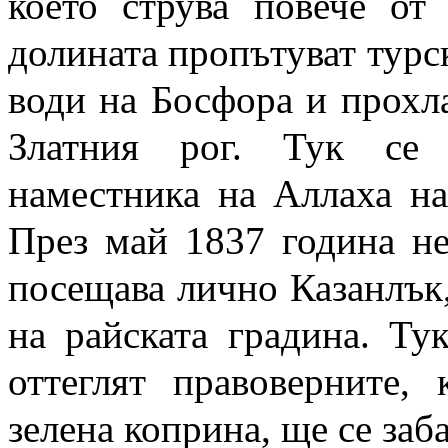
което струва повече от 
долината пропътуват турс
води на Босфора и прохла
Златния рог. Тук се 
наместника на Аллаха н
През май 1837 година не
посещава лично Казанлък,
на райската градина. Тук
оттеглят правоверните,
зелена коприна, ще се заб